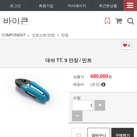
로그인
회원가입
마이페이지
최근본상품
바이큰
COMPONENT
싯포스트/안장
안장
0
대쉬 TT. 9 안장 / 민트
680,000
상품가
원
배송비
(조건)
수량
장바구니
구매하기