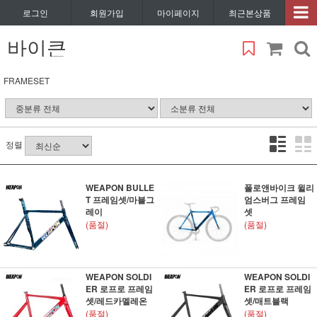
로그인
회원가입
마이페이지
최근본상품
바이큰
FRAMESET
정렬
WEAPON BULLE
폴로앤바이크 윌리
T 프레임셋/마블그
엄스버그 프레임
레이
셋
(품절)
(품절)
WEAPON SOLDI
WEAPON SOLDI
ER 로프로 프레임
ER 로프로 프레임
셋/레드카멜레온
셋/매트블랙
(품절)
(품절)