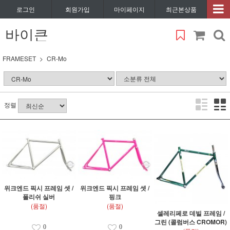
로그인
회원가입
마이페이지
최근본상품
바이큰
FRAMESET
CR-Mo
정렬
위크엔드 픽시 프레임 셋 /
위크엔드 픽시 프레임 셋 /
폴리쉬 실버
핑크
(품절)
(품절)
셀레리페로 데빌 프레임 /
그린 (콜럼버스 CROMOR)
0
0